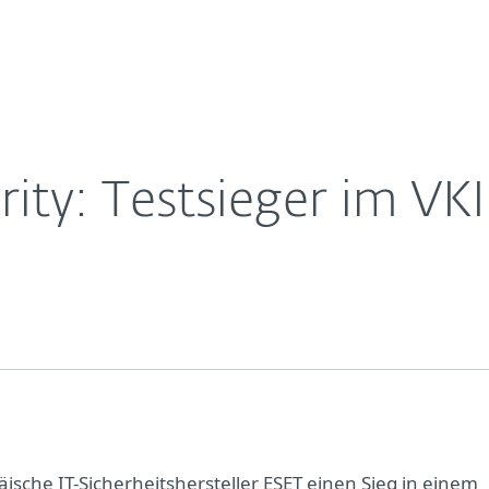
Für
Für ESET
nt
Über ESET
ernehmen
Partner
Kontakt
rity: Testsieger im V
ische IT-Sicherheitshersteller ESET einen Sieg in einem