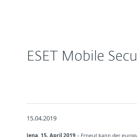
Für
ESET Mobile Security: Testsieger im VKI-Konsume
Heimanwender
Unt
Newsroom
Karriere
ESET Mobile Secu
15.04.2019
Jena, 15. April 2019
– Erneut kann der europä