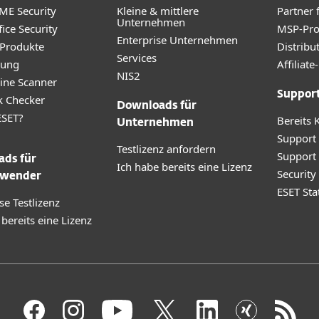
ME Security
Kleine & mittlere
Partner 
Unternehmen
ice Security
MSP-Pr
Enterprise Unternehmen
 Produkte
Distribu
Services
rung
Affilia
NIS2
ine Scanner
Suppor
k Checker
Downloads für
SET?
Bereits 
Unternehmen
Support
Testlizenz anfordern
Support
ds für
Ich habe bereits eine Lizenz
Securit
wender
ESET Sta
se Testlizenz
 bereits eine Lizenz