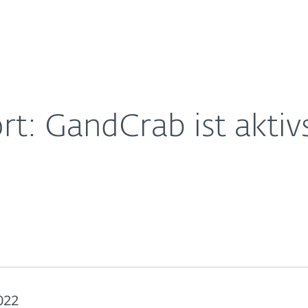
Für
Für ESET
somware im DACH-Raum
Über ESET
ernehmen
Partner
Kontakt
rt: GandCrab ist akt
022