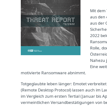
Mit dem 
aus den 
aus der 
Sicherhei
2022 bel
Ransomwa
Rolle, d
Österrei
Nahezu j
Eine wei
motivierte Ransomware abnimmt.
Totgeglaubte leben länger: Emotet verbreitet
(Remote Desktop Protocol) lassen auch im L
im Vergleich zum ersten Tertial (Januar bis Ap
vermeintlichen Versandbestätigungen von be