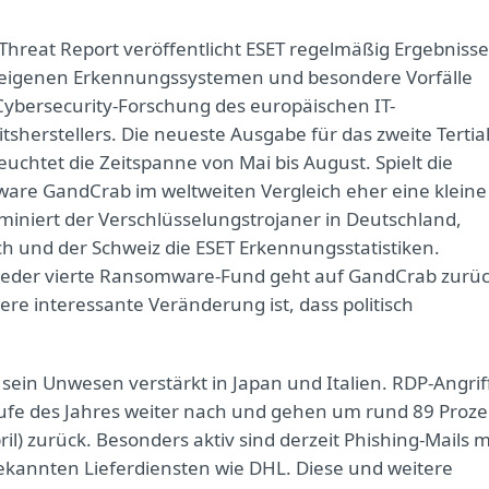
Threat Report veröffentlicht ESET regelmäßig Ergebnisse
eigenen Erkennungssystemen und besondere Vorfälle
Cybersecurity-Forschung des europäischen IT-
tsherstellers. Die neueste Ausgabe für das zweite Tertia
euchtet die Zeitspanne von Mai bis August. Spielt die
re GandCrab im weltweiten Vergleich eher eine kleine
ominiert der Verschlüsselungstrojaner in Deutschland,
ch und der Schweiz die ESET Erkennungsstatistiken.
eder vierte Ransomware-Fund geht auf GandCrab zurüc
tere interessante Veränderung ist, dass politisch
 sein Unwesen verstärkt in Japan und Italien. RDP-Angrif
aufe des Jahres weiter nach und gehen um rund 89 Proze
ril) zurück. Besonders aktiv sind derzeit Phishing-Mails m
kannten Lieferdiensten wie DHL. Diese und weitere