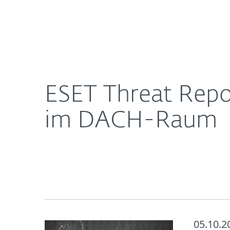
Für
ESET Threat Report: GandCrab ist aktivste Ran
Heimanwender
Unt
Newsroom
Karriere
ESET Threat Repo
im DACH-Raum
05.10.2