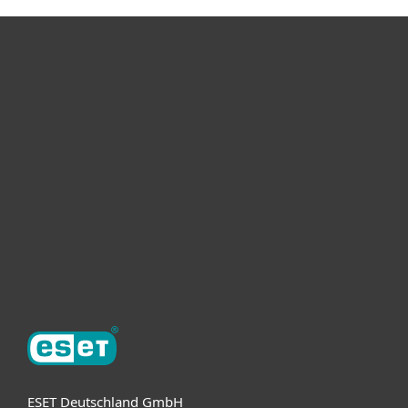
Heimanwender
Unternehmen
ESET Partner
Support
Über ESET
ESET Deutschland GmbH