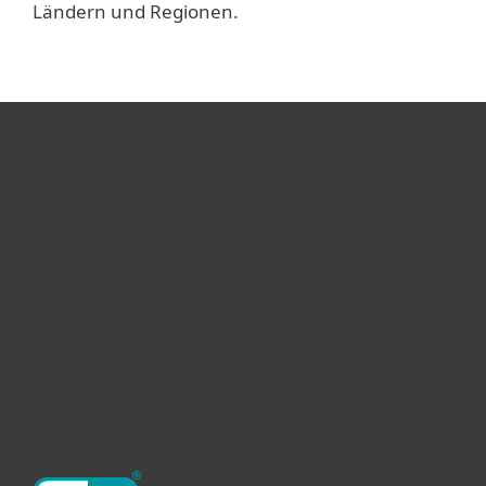
Ländern und Regionen.
Heimanwender
Unternehmen
ESET Partner
Support
Über ESET