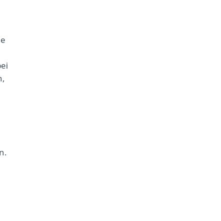
he
ei
n,
n.