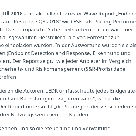
. Juli 2018
– Im aktuellen Forrester Wave Report „Endpoi
n and Response Q3 2018“ wird ESET als „Strong Performe
ft. Das europäische Sicherheitsunternehmen war einer
f ausgewählten Herstellern, die von Forrester zur
e eingeladen wurden. In der Auswertung wurden sie al
en (Endpoint Detection and Response, Erkennung und
iert. Der Report zeigt, „wie jeder Anbieter im Vergleich
Sicherheits- und Risikomanagement (S&R-Profis) dabei
treffen“.
eren die Autoren: „EDR umfasst heute jedes Endgeräte
 und auf Bedrohungen reagieren kann“, wobei die
. Der Report untersucht „die Strategien der verschiedene
h drei Nutzungsszenarien der Kunden:
rkennen und so die Steuerung und Verwaltung