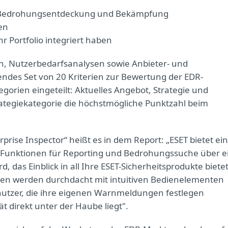
er Bedrohungsentdeckung und Bekämpfung
en
hr Portfolio integriert haben
, Nutzerbedarfsanalysen sowie Anbieter- und
endes Set von 20 Kriterien zur Bewertung der EDR-
egorien eingeteilt: Aktuelles Angebot, Strategie und
rategiekategorie die höchstmögliche Punktzahl beim
prise Inspector“ heißt es in dem Report: „ESET bietet ei
 Funktionen für Reporting und Bedrohungssuche über e
 das Einblick in all Ihre ESET-Sicherheitsprodukte bietet
onen werden durchdacht mit intuitiven Bedienelementen
enutzer, die ihre eigenen Warnmeldungen festlegen
t direkt unter der Haube liegt".