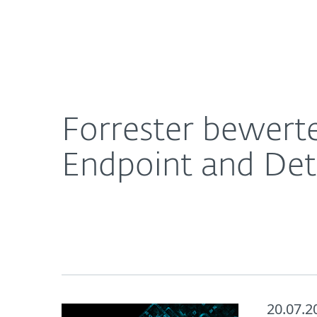
Für
Forrester bewertet ESET als „Strong Performer“ 
Heimanwender
Unt
Newsroom
Karriere
Forrester bewerte
Endpoint and Det
20.07.2