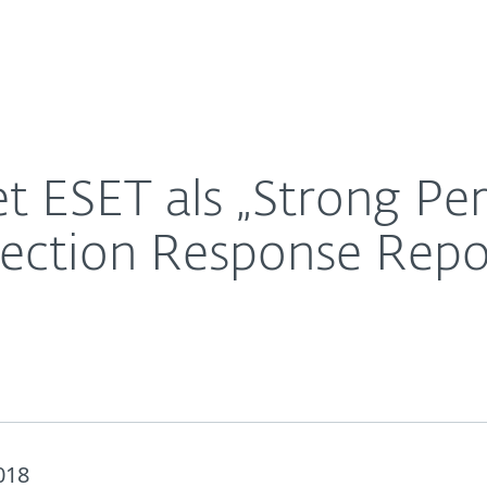
Für
Für ESET
im Endpoint and Detection Response Report 2018
Über ESET
ernehmen
Partner
Kontakt
t ESET als „Strong Pe
ection Response Repo
018