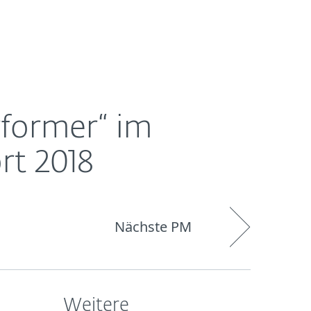
Über
Blog
Onlineshop
Germany
ESET
rformer“ im
rt 2018
Nächste PM
Weitere