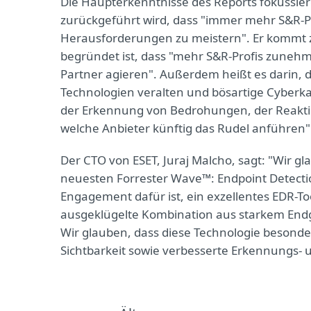
Die Haupterkenntnisse des Reports fokussie
zurückgeführt wird, dass "immer mehr S&R-Pr
Herausforderungen zu meistern". Er kommt z
begründet ist, dass "mehr S&R-Profis zunehm
Partner agieren". Außerdem heißt es darin, 
Technologien veralten und bösartige Cyberk
der Erkennung von Bedrohungen, der Reakt
welche Anbieter künftig das Rudel anführen"
Der CTO von ESET, Juraj Malcho, sagt: "Wir g
neuesten Forrester Wave™: Endpoint Detecti
Engagement dafür ist, ein exzellentes EDR-Too
ausgeklügelte Kombination aus starkem Endg
Wir glauben, dass diese Technologie besonde
Sichtbarkeit sowie verbesserte Erkennungs- 