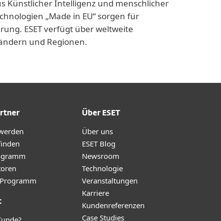
us Künstlicher Intelligenz und menschlicher
echnologien „Made in EU“ sorgen für
rung. ESET verfügt über weltweite
 Ländern und Regionen.
rtner
Über ESET
 werden
Über uns
finden
ESET Blog
ogramm
Newsroom
toren
Technologie
te-Programm
Veranstaltungen
Karriere
t
Kundenreferenzen
Case Studies
Kunde?