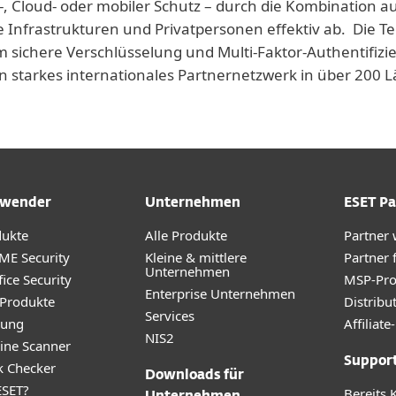
-, Cloud- oder mobiler Schutz – durch die Kombination a
e Infrastrukturen und Privatpersonen effektiv ab. Die T
 sichere Verschlüsselung und Multi-Faktor-Authentifizie
n starkes internationales Partnernetzwerk in über 200
wender
Unternehmen
ESET Pa
dukte
Alle Produkte
Partner
ME Security
Kleine & mittlere
Partner 
Unternehmen
ice Security
MSP-Pr
Enterprise Unternehmen
 Produkte
Distribu
Services
rung
Affilia
NIS2
ine Scanner
Suppor
k Checker
Downloads für
SET?
Bereits 