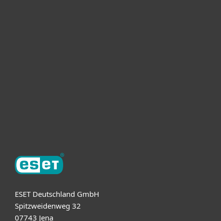
Heimanwender
Unternehmen
ESET Partner
Support
Über ESET
ESET Deutschland GmbH
Spitzweidenweg 32
07743 Jena