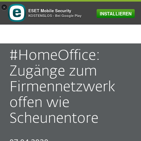
×
ESET Mobile Security
INSTALLIEREN
MENU
KOSTENSLOS - Bei Google Play
#HomeOffice:
Zugänge zum
Firmennetzwerk
offen wie
Scheunentore