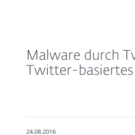
Für
Malware durch Tweets: ESET Forscher entdecken e
Heimanwender
Unt
Newsroom
Karriere
Malware durch Tw
Twitter-basierte
24.08.2016