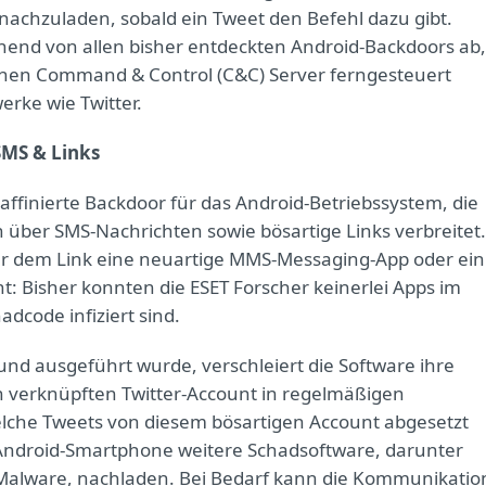
 nachzuladen, sobald ein Tweet den Befehl dazu gibt.
end von allen bisher entdeckten Android-Backdoors ab,
inen Command & Control (C&C) Server ferngesteuert
erke wie Twitter.
SMS & Links
affinierte Backdoor für das Android-Betriebssystem, die
h über SMS-Nachrichten sowie bösartige Links verbreitet.
nter dem Link eine neuartige MMS-Messaging-App oder ein
t: Bisher konnten die ESET Forscher keinerlei Apps im
dcode infiziert sind.
und ausgeführt wurde, verschleiert die Software ihre
 verknüpften Twitter-Account in regelmäßigen
elche Tweets von diesem bösartigen Account abgesetzt
Android-Smartphone weitere Schadsoftware, darunter
Malware, nachladen. Bei Bedarf kann die Kommunikatio