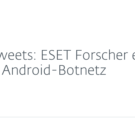
Für
Für ESET
rstes Twitter-basiertes Android-Botnetz
Über ESET
ernehmen
Partner
Kontakt
eets: ESET Forscher 
s Android-Botnetz