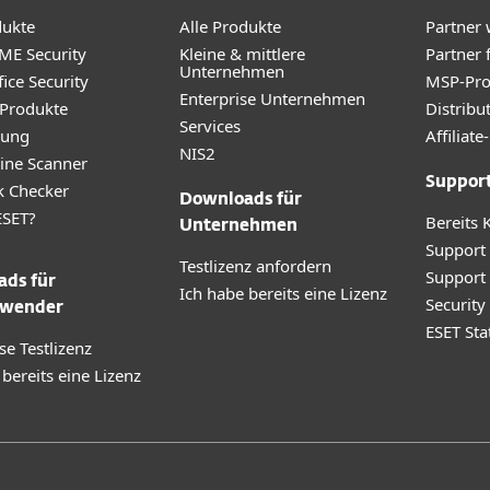
dukte
Alle Produkte
Partner
ME Security
Kleine & mittlere
Partner 
Unternehmen
ice Security
MSP-Pr
Enterprise Unternehmen
 Produkte
Distribu
Services
rung
Affilia
NIS2
ine Scanner
Suppor
k Checker
Downloads für
SET?
Bereits 
Unternehmen
Support
Testlizenz anfordern
Support
ds für
Ich habe bereits eine Lizenz
Securit
wender
ESET Sta
se Testlizenz
 bereits eine Lizenz