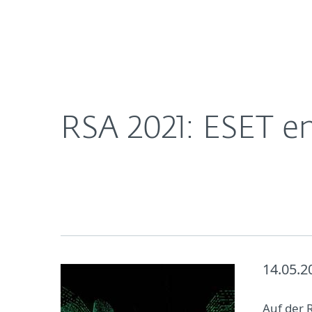
Für
RSA 2021: ESET enttarnt neueste Security-Bedro
Heimanwender
Unt
Newsroom
Karriere
RSA 2021: ESET e
14.05.2
Auf der R