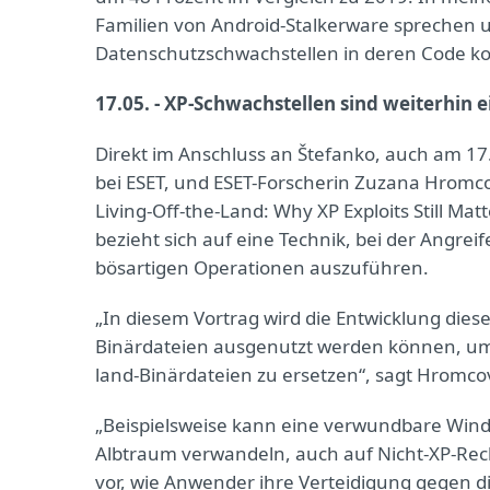
Familien von Android-Stalkerware sprechen 
Datenschutzschwachstellen in deren Code ko
17.05. - XP-Schwachstellen sind weiterhin
Direkt im Anschluss an Štefanko, auch am 17
bei ESET, und ESET-Forscherin Zuzana Hromcov
Living-Off-the-Land: Why XP Exploits Still Mat
bezieht sich auf eine Technik, bei der Angreif
bösartigen Operationen auszuführen.
„In diesem Vortrag wird die Entwicklung dies
Binärdateien ausgenutzt werden können, um 
land-Binärdateien zu ersetzen“, sagt Hromco
„Beispielsweise kann eine verwundbare Window
Albtraum verwandeln, auch auf Nicht-XP-Rech
vor, wie Anwender ihre Verteidigung gegen 