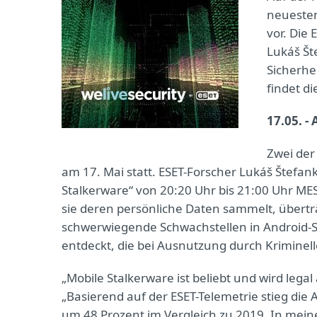
neuesten
vor. Die
Lukáš Št
Sicherhe
findet di
17.05. -
Zwei der
am 17. Mai statt. ESET-Forscher Lukáš Štefan
Stalkerware“ von 20:20 Uhr bis 21:00 Uhr ME
sie deren persönliche Daten sammelt, übertr
schwerwiegende Schwachstellen in Android
entdeckt, die bei Ausnutzung durch Kriminell
„Mobile Stalkerware ist beliebt und wird lega
„Basierend auf der ESET-Telemetrie stieg di
um 48 Prozent im Vergleich zu 2019. In mein