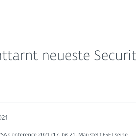
Für
Für ESET
hungen
Über ESET
ernehmen
Partner
Kontakt
nttarnt neueste Secur
021
SA Conference 2021 (17. bis 21. Mai) stellt ESET seine