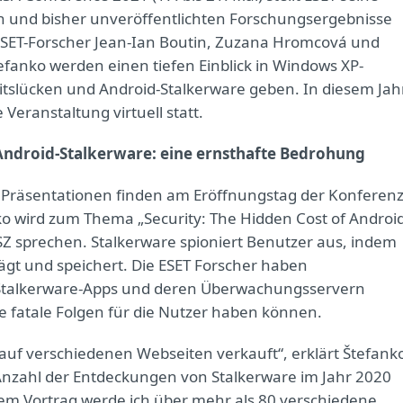
 und bisher unveröffentlichten Forschungsergebnisse
 ESET-Forscher Jean-Ian Boutin, Zuzana Hromcová und
efanko werden einen tiefen Einblick in Windows XP-
itslücken und Android-Stalkerware geben. In diesem Jah
e Veranstaltung virtuell statt.
 Android-Stalkerware: eine ernsthafte Bedrohung
 Präsentationen finden am Eröffnungstag der Konferen
ko wird zum Thema „Security: The Hidden Cost of Androi
SZ sprechen. Stalkerware spioniert Benutzer aus, indem
ägt und speichert. Die ESET Forscher haben
-Stalkerware-Apps und deren Überwachungsservern
e fatale Folgen für die Nutzer haben können.
l auf verschiedenen Webseiten verkauft“, erklärt Štefank
e Anzahl der Entdeckungen von Stalkerware im Jahr 2020
em Vortrag werde ich über mehr als 80 verschiedene