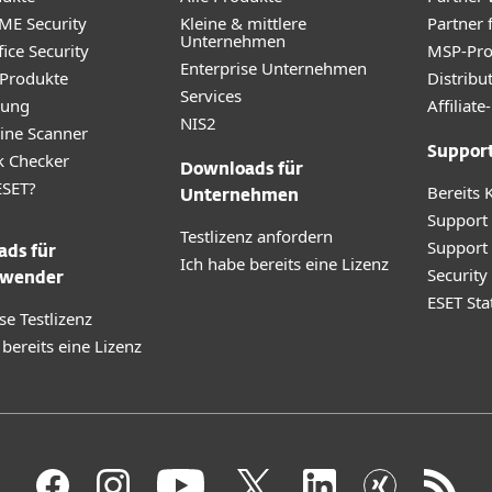
ME Security
Kleine & mittlere
Partner 
Unternehmen
ice Security
MSP-Pr
Enterprise Unternehmen
 Produkte
Distribu
Services
rung
Affilia
NIS2
ine Scanner
Suppor
k Checker
Downloads für
SET?
Bereits 
Unternehmen
Support
Testlizenz anfordern
Support
ds für
Ich habe bereits eine Lizenz
Securit
wender
ESET Sta
se Testlizenz
 bereits eine Lizenz