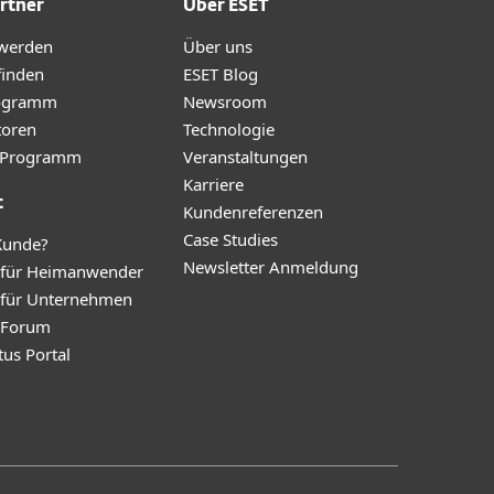
rtner
Über ESET
 werden
Über uns
finden
ESET Blog
ogramm
Newsroom
toren
Technologie
te-Programm
Veranstaltungen
Karriere
t
Kundenreferenzen
Case Studies
Kunde?
Newsletter Anmeldung
 für Heimanwender
 für Unternehmen
y Forum
tus Portal