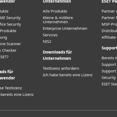
wender
Unternehmen
ESET Pa
dukte
Alle Produkte
Partner
ME Security
Kleine & mittlere
Partner 
Unternehmen
ice Security
MSP-Pr
Enterprise Unternehmen
 Produkte
Distribu
Services
rung
Affilia
NIS2
ine Scanner
Suppor
k Checker
Downloads für
SET?
Bereits 
Unternehmen
Support
Testlizenz anfordern
Support
ds für
Ich habe bereits eine Lizenz
Securit
wender
ESET Sta
se Testlizenz
 bereits eine Lizenz