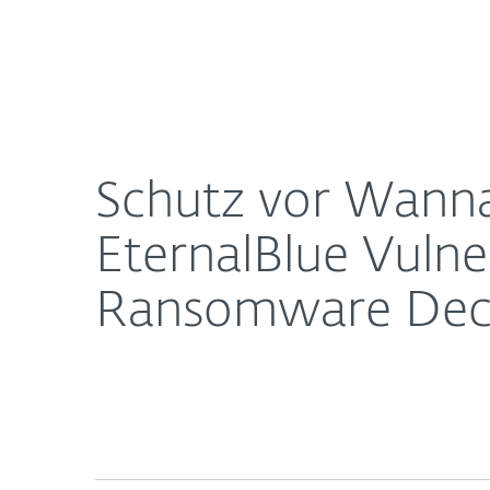
Für
Schutz vor WannaCry & Co.: ESET veröffentlicht 
Heimanwender
Unt
Newsroom
Karriere
Schutz vor WannaC
EternalBlue Vulne
Ransomware Dec