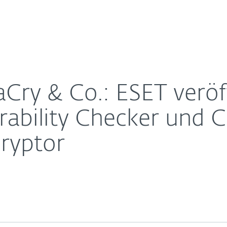
Für
Für ESET
EternalBlue Vulnerability Checker und Crysis Ransom
Über ESET
ernehmen
Partner
Kontakt
ry & Co.: ESET veröff
rability Checker und C
ryptor