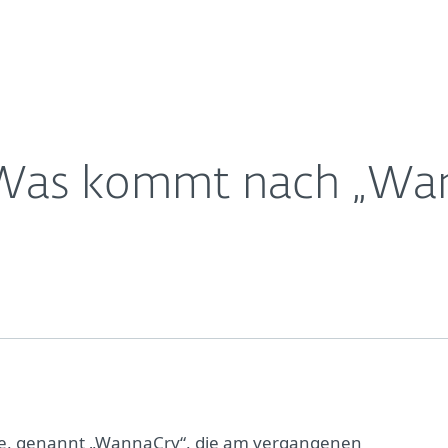
Für
Für ESET
Über ESET
ernehmen
Partner
Kontakt
: Was kommt nach „Wa
e, genannt „WannaCry“, die am vergangenen