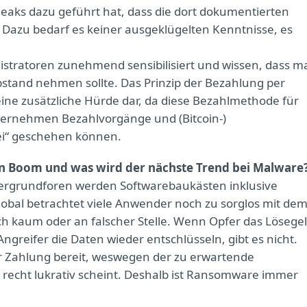
leaks dazu geführt hat, dass die dort dokumentierten
Dazu bedarf es keiner ausgeklügelten Kenntnisse, es
nistratoren zunehmend sensibilisiert und wissen, dass m
stand nehmen sollte. Das Prinzip der Bezahlung per
 eine zusätzliche Hürde dar, da diese Bezahlmethode für
nternehmen Bezahlvorgänge und (Bitcoin-)
ei“ geschehen können.
n Boom und was wird der nächste Trend bei Malware
ntergrundforen werden Softwarebaukästen inklusive
obal betrachtet viele Anwender noch zu sorglos mit de
ch kaum oder an falscher Stelle. Wenn Opfer das Lösege
Angreifer die Daten wieder entschlüsseln, gibt es nicht.
zur Zahlung bereit, weswegen der zu erwartende
h recht lukrativ scheint. Deshalb ist Ransomware immer