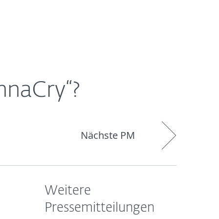
Über
Blog
Onlineshop
Germany
ESET
nnaCry“?
Nächste PM
Weitere
Pressemitteilungen