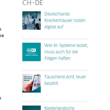
CH-DE
Deutschlands
Krankenhäuser rüsten
digital auf
e
ke
Wer KI-Systeme testet,
muss auch für die
Folgen haften
Täuschend echt, teuer
bezahlt
o
Niederländische