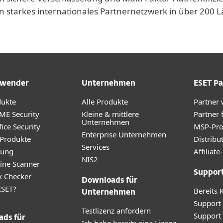
n starkes internationales Partnernetzwerk in über 200
wender
Unternehmen
ESET Pa
dukte
Alle Produkte
Partner
ME Security
Kleine & mittlere
Partner 
Unternehmen
ice Security
MSP-Pr
Enterprise Unternehmen
 Produkte
Distribu
Services
rung
Affilia
NIS2
ine Scanner
Suppor
k Checker
Downloads für
SET?
Bereits 
Unternehmen
Support
Testlizenz anfordern
Support
ds für