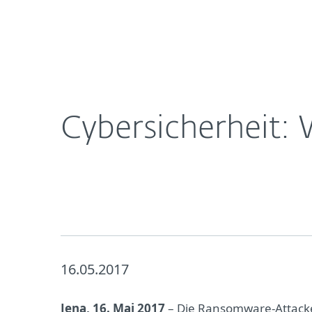
Für
Cybersicherheit: Was kommt nach „WannaCry“?
Heimanwender
Unt
Newsroom
Karriere
Cybersicherheit
16.05.2017
Jena, 16. Mai 2017
– Die Ransomware-Attack