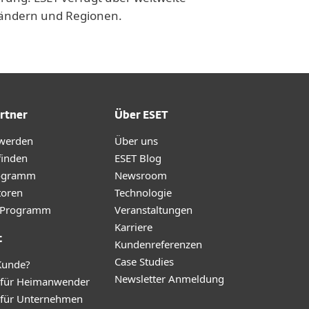
 Ländern und Regionen.
rtner
Über ESET
 werden
Über uns
finden
ESET Blog
ogramm
Newsroom
toren
Technologie
te-Programm
Veranstaltungen
Karriere
t
Kundenreferenzen
Case Studies
Kunde?
Newsletter Anmeldung
 für Heimanwender
 für Unternehmen