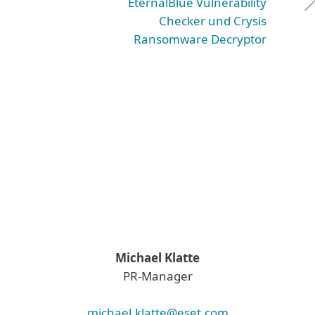
EternalBlue Vulnerability
Checker und Crysis
Ransomware Decryptor
Michael Klatte
PR-Manager
michael.klatte@eset.com