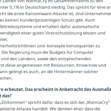
chen Zahlen von WannaCry im Gesamtverhältnis zu den
ter 0,1% in Deutschland niedrig. Das spricht für eine a
icht die erste Ransomware-Attacke ist, sind Unternehme
 es keinen hundertprozentigen Schutz gibt. Auch
triebssysteme und erhalten dafür automatische
wendigkeit einer guten Virenschutzlösung wissen und
etet.
icherheitsrichtlinien und -konzepte konsequenter zu
 Die Regierung muss die Budgets für Computer
 und den Ländern, sowie den entsprechenden
mit diese angemessen mit Ressourcen, Know-how und
ann gelingt es auch, an die Hintermänner solcher
machen.
ro erbeutet. Das erscheint in Anbetracht des Ausmaß
t das?
„Einkommen“ spricht dafür, dass es sich bei „WannaCry“
alisierte Attacke handelt. Wir denken eher, dass die