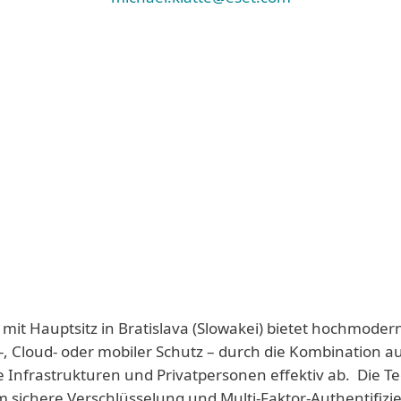
 mit Hauptsitz in Bratislava (Slowakei) bietet hochmoder
-, Cloud- oder mobiler Schutz – durch die Kombination a
e Infrastrukturen und Privatpersonen effektiv ab. Die T
 sichere Verschlüsselung und Multi-Faktor-Authentifizie