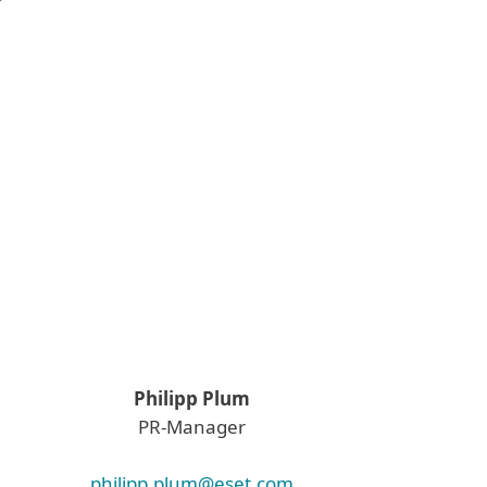
Philipp Plum
PR-Manager
philipp.plum@eset.com