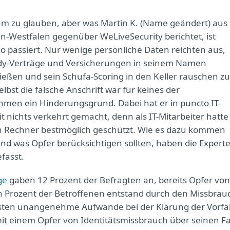
aum zu glauben, aber was Martin K. (Name geändert) aus
n-Westfalen gegenüber WeLiveSecurity berichtet, ist
 so passiert. Nur wenige persönliche Daten reichten aus,
y-Verträge und Versicherungen in seinem Namen
ießen und sein Schufa-Scoring in den Keller rauschen zu
elbst die falsche Anschrift war für keines der
men ein Hinderungsgrund. Dabei hat er in puncto IT-
it nichts verkehrt gemacht, denn als IT-Mitarbeiter hatte
n Rechner bestmöglich geschützt. Wie es dazu kommen
nd was Opfer berücksichtigen sollten, haben die Expert
fasst.
ge
gaben 12 Prozent der Befragten an, bereits Opfer von
n Prozent der Betroffenen entstand durch den Missbrau
ssten unangenehme Aufwände bei der Klärung der Vorfäl
it einem Opfer von Identitätsmissbrauch über seinen Fa