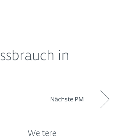
Über
Blog
Onlineshop
Germany
ESET
issbrauch in
Nächste PM
Weitere