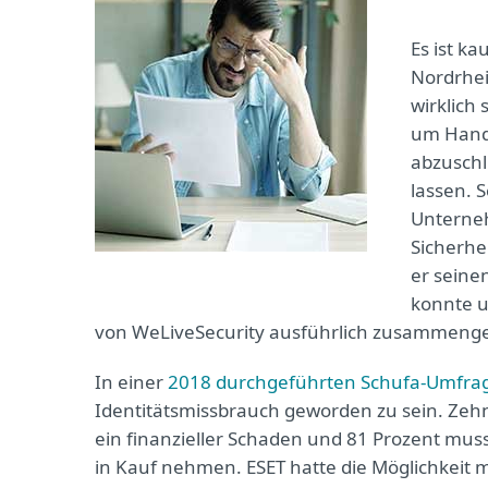
Es ist k
Nordrhei
wirklich
um Hand
abzuschl
lassen. S
Unterneh
Sicherhe
er seine
konnte u
von WeLiveSecurity ausführlich zusammenge
In einer
2018 durchgeführten Schufa-Umfra
Identitätsmissbrauch geworden zu sein. Zeh
ein finanzieller Schaden und 81 Prozent mu
in Kauf nehmen. ESET hatte die Möglichkeit m