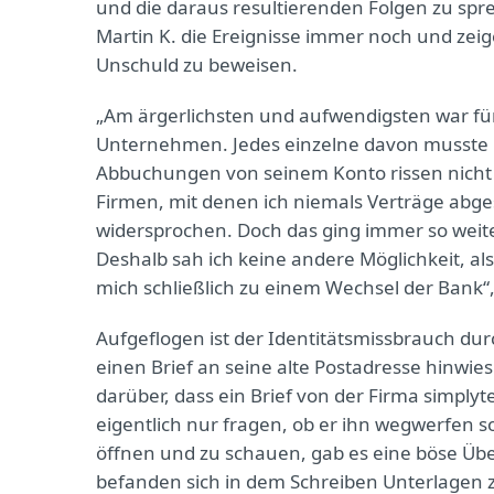
und die daraus resultierenden Folgen zu spre
Martin K. die Ereignisse immer noch und zeige
Unschuld zu beweisen.
„Am ärgerlichsten und aufwendigsten war fü
Unternehmen. Jedes einzelne davon musste ic
Abbuchungen von seinem Konto rissen nich
Firmen, mit denen ich niemals Verträge abg
widersprochen. Doch das ging immer so weit
Deshalb sah ich keine andere Möglichkeit, al
mich schließlich zu einem Wechsel der Bank“
Aufgeflogen ist der Identitätsmissbrauch du
einen Brief an seine alte Postadresse hinwie
darüber, dass ein Brief von der Firma simplyt
eigentlich nur fragen, ob er ihn wegwerfen s
öffnen und zu schauen, gab es eine böse Üb
befanden sich in dem Schreiben Unterlagen z