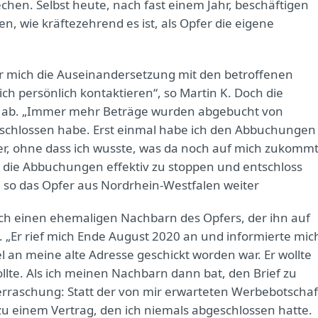
chen. Selbst heute, nach fast einem Jahr, beschäftigen
n, wie kräftezehrend es ist, als Opfer die eigene
r mich die Auseinandersetzung mit den betroffenen
h persönlich kontaktieren“, so Martin K. Doch die
t ab. „Immer mehr Beträge wurden abgebucht von
eschlossen habe. Erst einmal habe ich den Abbuchungen
er, ohne dass ich wusste, was da noch auf mich zukommt
s die Abbuchungen effektiv zu stoppen und entschloss
, so das Opfer aus Nordrhein-Westfalen weiter
rch einen ehemaligen Nachbarn des Opfers, der ihn auf
s. „Er rief mich Ende August 2020 an und informierte mic
el an meine alte Adresse geschickt worden war. Er wollte
ollte. Als ich meinen Nachbarn dann bat, den Brief zu
erraschung: Statt der von mir erwarteten Werbebotschaf
u einem Vertrag, den ich niemals abgeschlossen hatte.