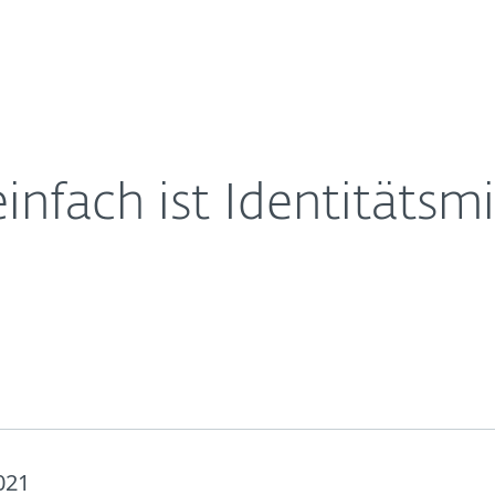
Für
Für ESET
 in Deutschland
Über ESET
ernehmen
Partner
Kontakt
infach ist Identitätsm
021