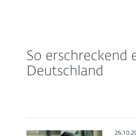
Für
So erschreckend einfach ist Identitätsmissbrauch
Heimanwender
Unt
Newsroom
Karriere
So erschreckend e
Deutschland
26.10.2