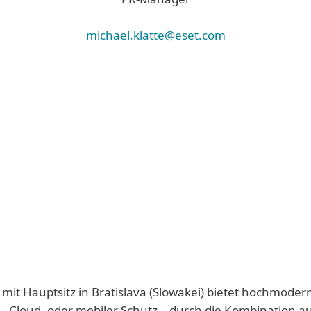
michael.klatte@eset.com
 mit Hauptsitz in Bratislava (Slowakei) bietet hochmoder
-, Cloud- oder mobiler Schutz – durch die Kombination a