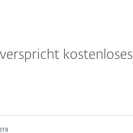
Für
Für ESET
 Datenvolumen
Über ESET
ernehmen
Partner
Kontakt
rspricht kostenloses
019