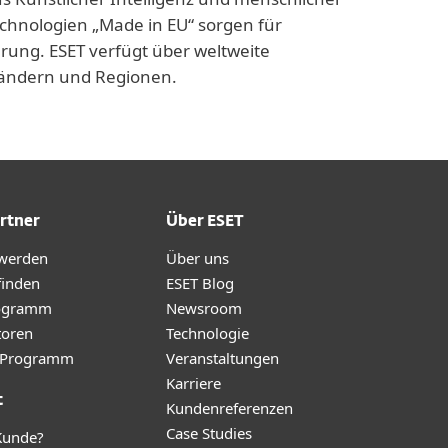
echnologien „Made in EU“ sorgen für
rung. ESET verfügt über weltweite
 Ländern und Regionen.
rtner
Über ESET
 werden
Über uns
finden
ESET Blog
ogramm
Newsroom
toren
Technologie
te-Programm
Veranstaltungen
Karriere
t
Kundenreferenzen
Case Studies
Kunde?