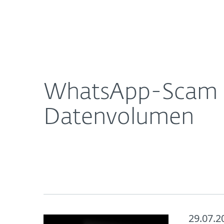
Für
WhatsApp-Scam verspricht kostenloses mobiles
Heimanwender
Unt
Newsroom
Karriere
WhatsApp-Scam ve
Datenvolumen
29.07.2