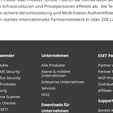
e Infrastrukturen und Privatpersonen effektiv ab. Die T
 sichere Verschlüsselung und Multi-Faktor-Authentifizie
n starkes internationales Partnernetzwerk in über 200
wender
Unternehmen
ESET Pa
dukte
Alle Produkte
Partner
ME Security
Kleine & mittlere
Partner 
Unternehmen
ice Security
MSP-Pr
Enterprise Unternehmen
 Produkte
Distribu
Services
rung
Affilia
NIS2
ine Scanner
Suppor
k Checker
Downloads für
SET?
Bereits 
Unternehmen