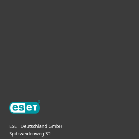
Heimanwender
Unternehmen
ESET Partner
Support
Über ESET
ESET Deutschland GmbH
Spitzweidenweg 32