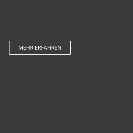
MEHR ERFAHREN
Heimanwender
Unternehmen
ESET Partner