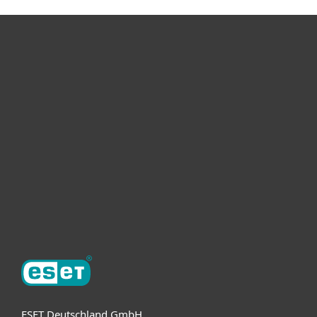
Heimanwender
Unternehmen
ESET Partner
Support
Über ESET
ESET Deutschland GmbH