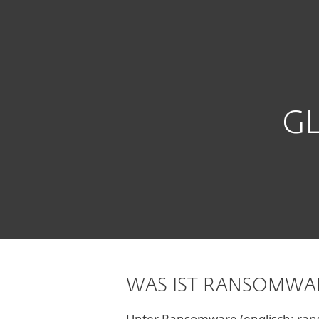
Für Heimanwender
Für
DACH
Support
Glossar
Ransomware
Heimanwender-Lösungen
D
G
WAS IST RANSOMWA
Unter Ransomware (englisch: ranso