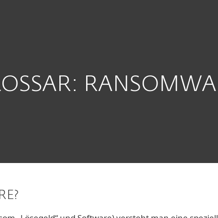
Übe
 Unternehmen
Für ESET Partner
ownload
Warum ESET?
LOSSAR: RANSOMWA
RE?
m „Lösegeld“ und Software) versteht man eine spezielle