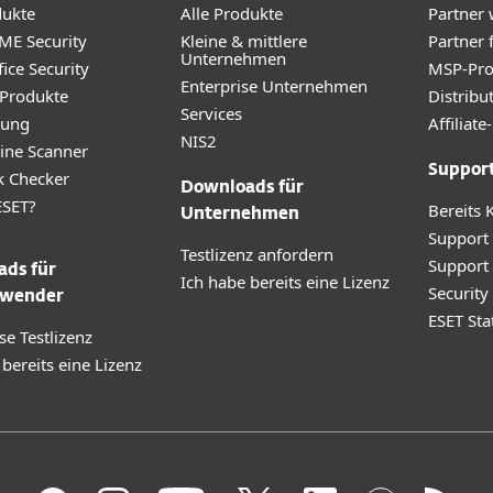
dukte
Alle Produkte
Partner
ME Security
Kleine & mittlere
Partner 
Unternehmen
ice Security
MSP-Pr
Enterprise Unternehmen
 Produkte
Distribu
Services
rung
Affilia
NIS2
ine Scanner
Suppor
k Checker
Downloads für
SET?
Bereits 
Unternehmen
Support
Testlizenz anfordern
Support
ds für
Ich habe bereits eine Lizenz
Securit
wender
ESET Sta
se Testlizenz
 bereits eine Lizenz