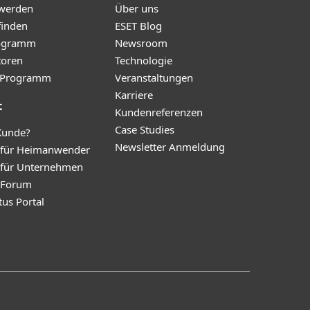
 werden
Über uns
finden
ESET Blog
ogramm
Newsroom
toren
Technologie
te-Programm
Veranstaltungen
Karriere
t
Kundenreferenzen
Case Studies
Kunde?
Newsletter Anmeldung
 für Heimanwender
 für Unternehmen
y Forum
tus Portal