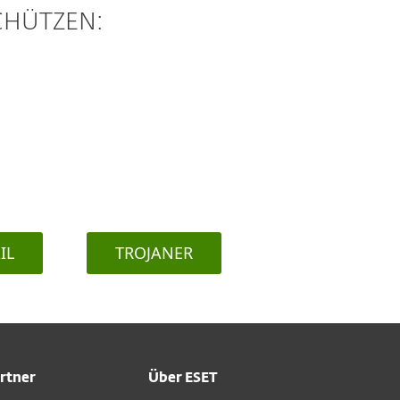
CHÜTZEN:
IL
TROJANER
rtner
Über ESET