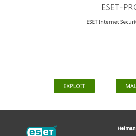
ESET-PR
ESET Internet Securi
EXPLOIT
MA
Heiman