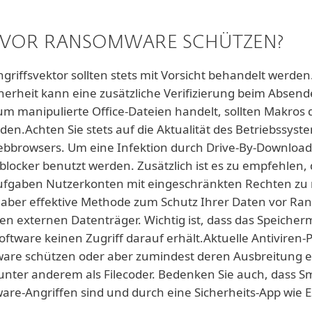
H VOR RANSOMWARE SCHÜTZEN?
ngriffsvektor sollten stets mit Vorsicht behandelt werd
erheit kann eine zusätzliche Verifizierung beim Absender
um manipulierte Office-Dateien handelt, sollten Makros 
rden.Achten Sie stets auf die Aktualität des Betriebssys
browsers. Um eine Infektion durch Drive-By-Downloads 
eblocker benutzt werden. Zusätzlich ist es zu empfehlen,
 Aufgaben Nutzerkonten mit eingeschränkten Rechten zu
 aber effektive Methode zum Schutz Ihrer Daten vor 
nen externen Datenträger. Wichtig ist, dass das Speiche
oftware keinen Zugriff darauf erhält.Aktuelle Antivir
are schützen oder aber zumindest deren Ausbreitung 
ter anderem als Filecoder. Bedenken Sie auch, dass Sm
re-Angriffen sind und durch eine Sicherheits-App wie E