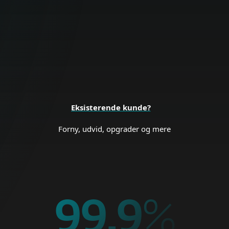
endpoints, data og netværk.
SIKKERHED FOR
VIRKSOMHEDER
Eksisterende kunde?
Forny, udvid, opgrader og mere
99.9
%