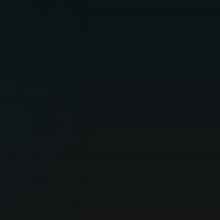
Optimal online beskyttelse af dine
personlige enheder.
SIKKERHED I HJEMMET
Til virksomheder
Allround beskyttelse af virksomheders