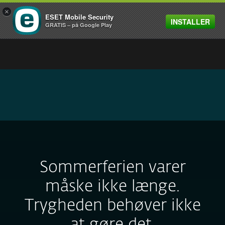
×
ESET Mobile Security
INSTALLER
MENU
GRATIS – på Google Play
TILBAGE TIL HVERDAGEN: SPAR 20 % PÅ ESET HOME
SECURITY PREMIUM & ULTIMATE
Sommerferien varer
måske ikke længe.
Trygheden behøver ikke