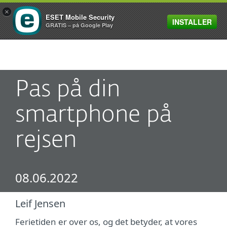
×
ESET Mobile Security
INSTALLER
MENU
GRATIS – på Google Play
Pas på din
smartphone på
rejsen
08.06.2022
Leif Jensen
Ferietiden er over os, og det betyder, at vores