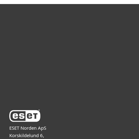
Til hjemmet
For virksomheder
Partner
Support
Om ESET
ESET Norden ApS
Korskildelund 6,