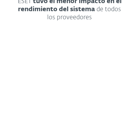
ESET
tuvo el menor impacto en el
rendimiento del sistema
de todos
los proveedores
Ver más detalles sobre la prueba
La prueba de seguridad para
empresas comprende 4 secciones
diferentes, como la protección en
el mundo real, la protección
contra el malware, el rendimiento
y la revisión de la interfaz de
usuario.
ACCEDER AL INFORME (EN INGLÉS)