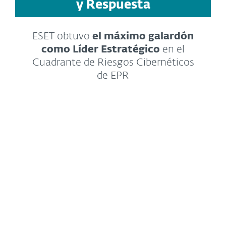
y Respuesta
ESET obtuvo
el máximo galardón
como Líder Estratégico
en el
Cuadrante de Riesgos Cibernéticos
de EPR
Ver más detalles sobre la prueba
La prueba de prevención y
respuesta a los endpoints de AV-
Comparatives es la más
exhaustiva de productos EDR
jamás realizada. Los 10 productos
de la prueba fueron sometidos a
50 escenarios de ataques