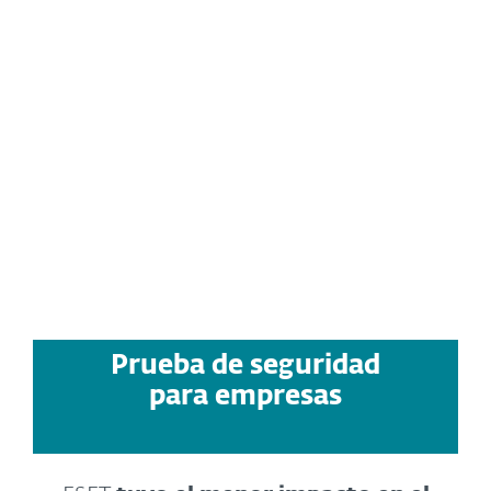
dirigidos distintos, que utilizaron
una variedad de técnicas
diferentes. Además, la prueba
tiene en cuenta el coste total de
propiedad (TCO) del producto, los
costes de infracción y los costes
operativos/de precisión.
ACCEDER AL INFORME (EN INGLÉS)
Prueba de seguridad
para empresas