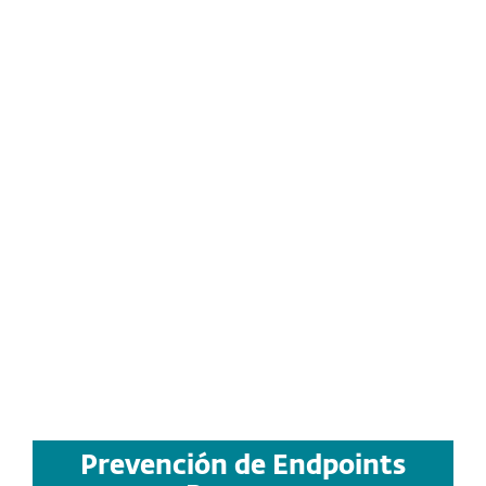
métodos de ataque dirigidos muy
específicos. Los diferentes
objetivos de estos ataques
pueden ser el robo, la sustitución
o el daño de información
confidencial, o el desarrollo de
capacidades de sabotaje, lo que
puede provocar daños financieros
y de reputación a las
organizaciones afectadas.
ACCEDER AL INFORME (EN INGLÉS)
Prevención de Endpoints