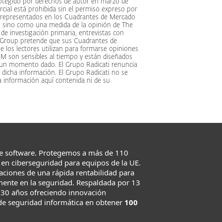
rotegido por derechos de autor en marzo de
rcial está prohibida sin el permiso expreso por
s representados en los Cuadrantes de Mercado
 sino como una medida de la opinión de The
de investigación primaria, entrevistas con
ti Group pretende que sus Cuadrantes de
los lectores utilizan para formarse opiniones
M son sensibles al tiempo y están diseñados
 un momento dado. El Grupo Radicati renuncia
e dicha información. El Grupo Radicati no se
la información aquí contenida ni de su
e software. Protegemos a más de 110
en ciberseguridad para equipos de la UE.
taciones de una rápida rentabilidad para
mente en la seguridad. Respaldada por 13
 30 años ofreciendo innovación
de seguridad informática en obtener
100