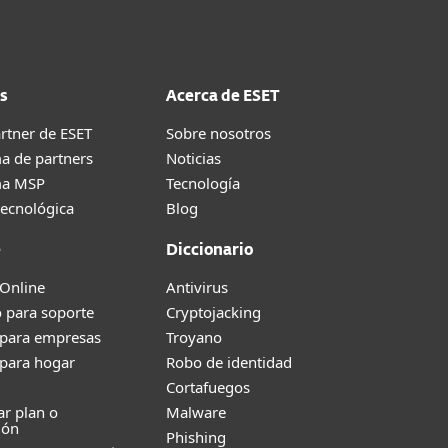
s
Acerca de ESET
rtner de ESET
Sobre nosotros
a de partners
Noticias
ma MSP
Tecnología
tecnológica
Blog
e
Diccionario
 Online
Antivirus
 para soporte
Cryptojacking
 para empresas
Troyano
 para hogar
Robo de identidad
Cortafuegos
r plan o
Malware
ión
Phishing