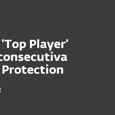
as
Para Distribuidores
cargar
¿Por qué ESET?
'Top Player'
 consecutiva
 Protection
2