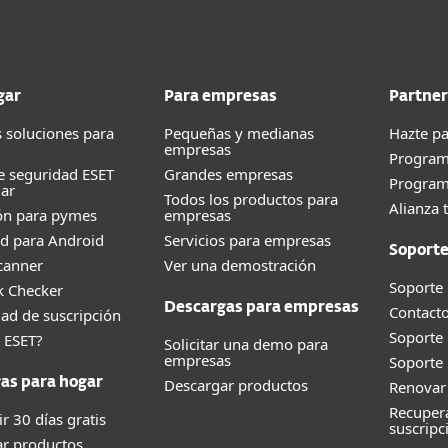
gar
Para empresas
Partner
s soluciones para
Pequeñas y medianas
Hazte pa
empresas
Program
e seguridad ESET
Grandes empresas
Progra
ar
Todos los productos para
Alianza 
ón para pymes
empresas
d para Android
Servicios para empresas
Soport
canner
Ver una demostración
Soporte
k Checker
Descargas para empresas
Contacto
dad de suscripción
Soporte
 ESET?
Solicitar una demo para
empresas
Soporte
as para hogar
Descargar productos
Renovar
Recupera
r 30 días gratis
suscripc
r productos