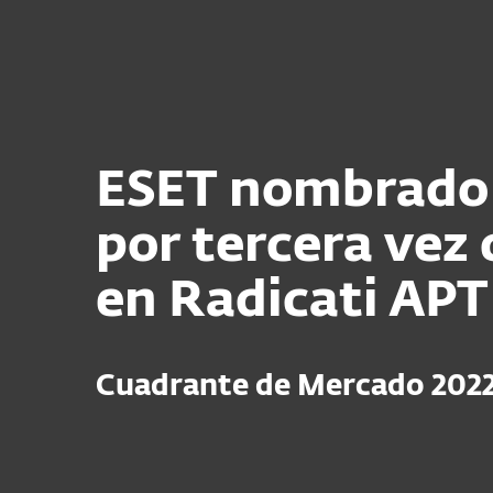
Para Hogar
Para Empres
Protección para el hogar
Des
ESET nombrado 
por tercera vez
en Radicati APT
Cuadrante de Mercado
202