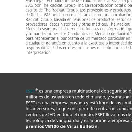
Aviso legal: El Cuadrante de Mercado de RadicatiSM está p
2022 por The Radicati Group, Inc. La reproducción total o pa
escrito de The Radicati Group. Los proveedores y producto
de RadicatiSM no deben considerarse como una aprobación,
Radicati Group, basada en revisiones de productos, estudios 
proveedores, datos históricos y otras métricas. The Radica
Mercado sean una de las muchas fuentes de información que 
y tomar decisiones. Los Cuadrantes de Mercado de RadicatiS
para representar el panorama de un mercado particular en
a cualquier garantía en cuanto a la exactitud o integridad d
responsabiliza de los errores, omisiones o insuficiencias de 
interpretación.
®
ESET
es una empresa multinacional de seguridad d
millones de usuarios en todo el mundo, y somos #1 
ESET es una empresa privada y está libre de las limi
los inversores, lo que nos permite centrarnos única
centros de I+D en todo el mundo, ESET lleva más de
tecnológica de vanguardia y es la primera empresa 
premios VB100 de Virus Bulletin
.