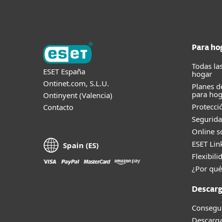
Para ho
Todas la
ESET España
hogar
Ontinet.com, S.L.U.
Planes d
para hog
Ontinyent (Valencia)
Protecci
Contacto
Segurida
Online s
ESET Lin
Spain (ES)
Flexibili
¿Por qué
Descarg
Consegui
Descarga