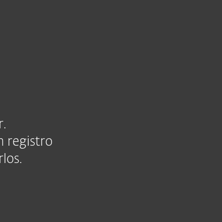
Acerca de ESET
Tienda
Internacional
Área de clientes
r.
n registro
los.