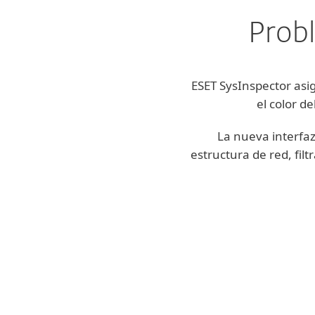
Probl
ESET SysInspector asig
el color d
La nueva interfaz
estructura de red, filt