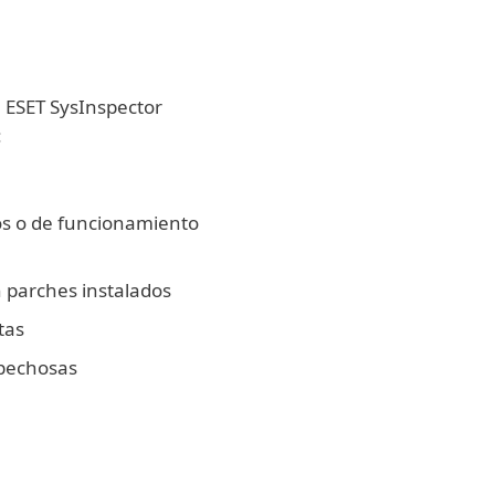
, ESET SysInspector
:
os o de funcionamiento
n parches instalados
tas
pechosas