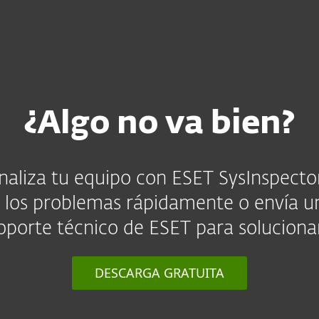
as
Para Distribuidores
cargar
¿Por qué ESET?
¿Algo no va bien?
naliza tu equipo con ESET SysInspecto
 los problemas rápidamente o envía u
soporte técnico de ESET para solucionar
DESCARGA GRATUITA