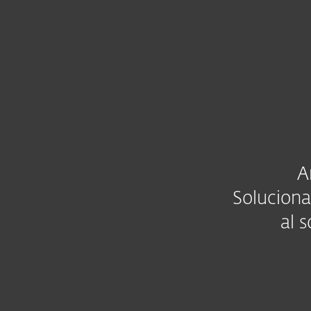
Para Hogar
Para Empres
ES
Soporte
ESET SysInspector
Protección para el hogar
Des
A
Soluciona
al 