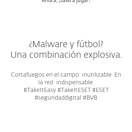
Ahora, ¡salid a jugar!
¿Malware y fútbol?
Una combinación explosiva.
Cortafuegos en el campo: inutilizable. En
la red: indispensable.
#TakeItEasy #TakeItESET #ESET
#seguridaddigital #BVB