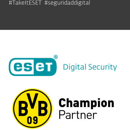
#TakeItESET #seguridaddigital