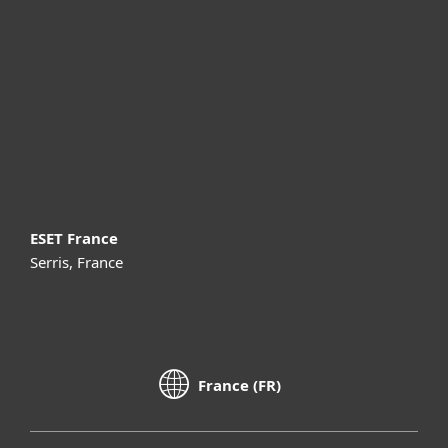
Professionnels
Partenariat
Support
À propos d’ESET
ESET France
Serris, France
France (FR)