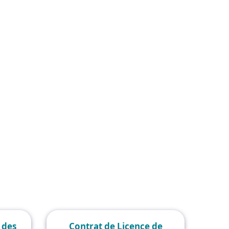
Acheter
À propos
France
Espace client
n des
Contrat de Licence de