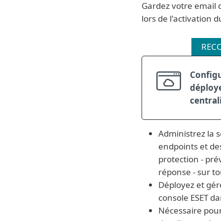
Gardez votre email d
lors de l'activation d
REC
Configu
déploy
central
Administrez la s
endpoints et de
protection - pré
réponse - sur to
Déployez et gére
console ESET dan
Nécessaire pour