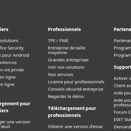
iers
Professionnels
Partena
 solutions
TPE / PME
Partenai
ice Security
Entreprise de taille
Program
moyenne
s pour Android
Progra
Grandes entreprises
ntivirus
Voir nos solutions
Suppor
n vie privée
Nos services
en ligne
Activer s
Licence pour professionnels
en ligne
Client ex
Conseils sécurité entreprise
Aide pou
Regarder la démo
Aide pou
rgement pour
professi
Téléchargement pour
iers
Forum E
professionnels
ESET Sta
ger une version
ratuit
Obtenir une version d’essai
Demande