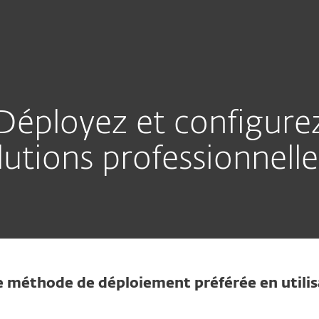
Partenaires
prise
Pourquoi choisir
s
Services
Partenaires
ESET ?
Déployez et configure
lutions professionnell
e méthode de déploiement préférée en utilis