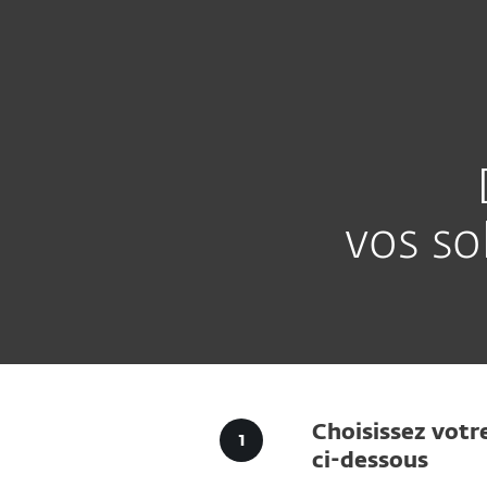
Particuliers
Entreprises
FR
Business
Téléchargements pour entre
Plateforme ESET
Solution
PROTECT
vos so
Choisissez votr
ci-dessous