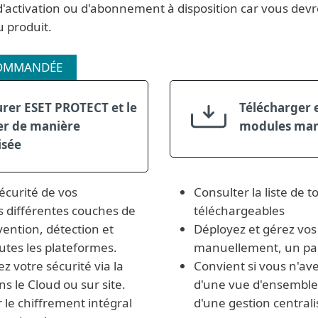
'activation ou d'abonnement à disposition car vous devrez
u produit.
OMMANDÉE
rer ESET PROTECT et le
Télécharger e
er de manière
modules man
isée
écurité de vos
Consulter la liste de to
s différentes couches de
téléchargeables
vention, détection et
Déployez et gérez vos
utes les plateformes.
manuellement, un pa
z votre sécurité via la
Convient si vous n'av
s le Cloud ou sur site.
d'une vue d'ensemble 
 le chiffrement intégral
d'une gestion central