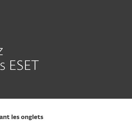
Acheter
À propos
France
Équipe
Espace
commerciale
client
z
es ESET
ant les onglets