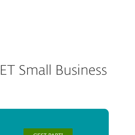
Acheter
À propos
France
Espace client
ET Small Business