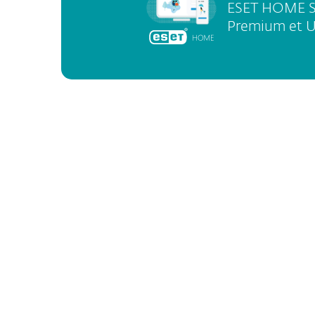
ESET HOME Se
Premium et U
Liste des suites de sécurité, des
ALL-IN-ONE PLANS
ESET HOME Security Essential
ESET HOME Security Premiu