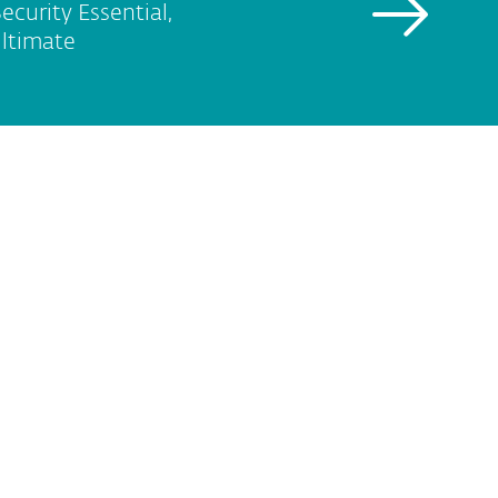
curity Essential,
ltimate
Afficher les options de téléchargement
 produits et des services disponibles :
NOUVEAU
m
NOUVEAU