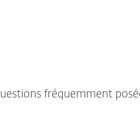
uestions fréquemment posé
ment télécharger/installer ESET après
chat ?