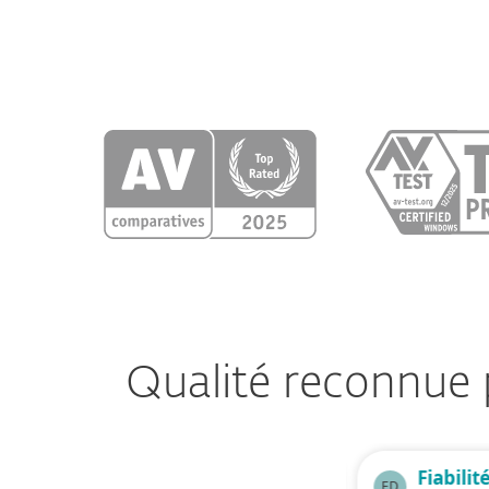
Qualité reconnue p
Mise à jour très facile
Fiabilit
JM
ED