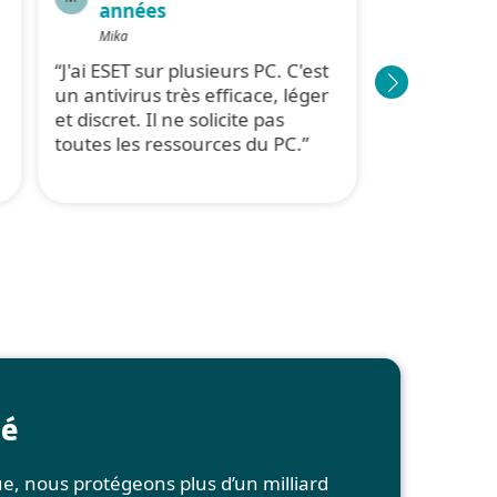
années
d'anné
Mika
Marc
e
J'ai ESET sur plusieurs PC. C'est
Totalement 
un antivirus très efficace, léger
produits, j'a
et discret. Il ne solicite pas
une fois ,ce
toutes les ressources du PC.
réactif, un t
dossier, vra
té
ue, nous protégeons plus d’un milliard