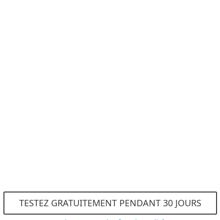
Antivirus optimisé par l’
Anti-Phishing
Machine Learning avanc
Exploit Blocker
Performance optimisée
TESTEZ GRATUITEMENT PENDANT 30 JOURS