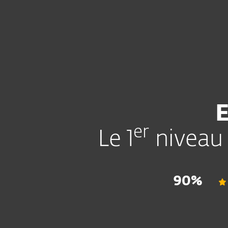
Particuliers
Entreprises
Sécurité pour particuliers
E
er
Le 1
niveau 
90%