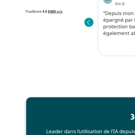
Jean-Luc M.
Eric D.
Mise à jour très facile ! Aucune
Depuis mon 1
manipulation particulière.
épargné par l
protection ba
également ab
3
Leader dans l’utilisation de l’IA dep