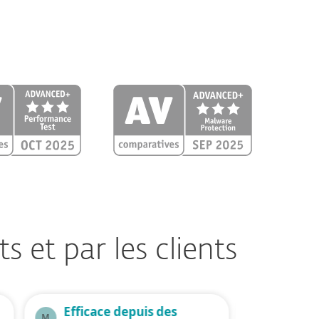
 et par les clients
Efficace depuis des
Client
M
M