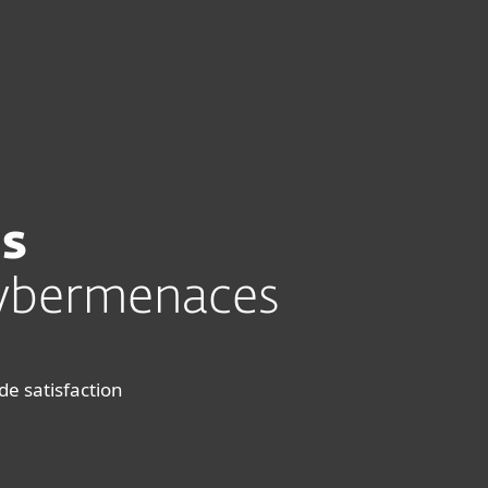
Acheter
À propos
France
Espace client
us
cybermenaces
 de satisfaction