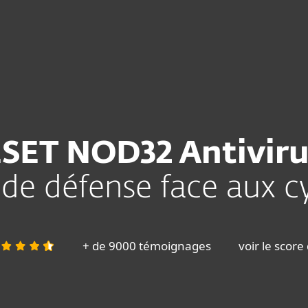
Partenaires
Télécharger
Pourquoi choisir ESET ?
SET NOD32 Antivir
de défense face aux 
+ de 9000 témoignages
voir le score