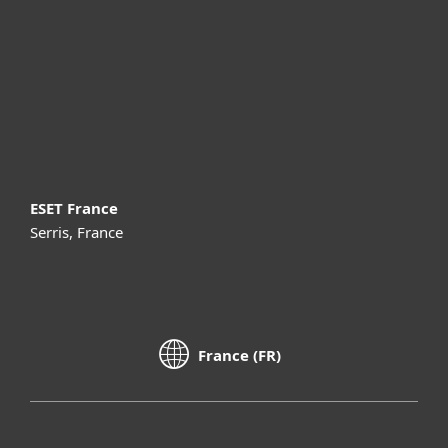
Partenariat
Support
À propos d’ESET
ESET France
Serris, France
France (FR)