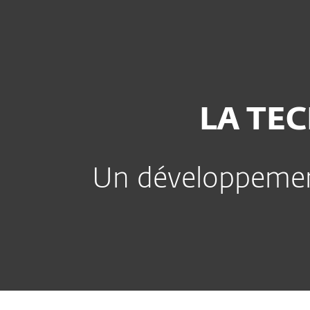
Particuliers
Entreprises
FR
A propos d'ESET
Contact
Contact
À Propos d'ESET
Centre Pres
LA TE
Un développement