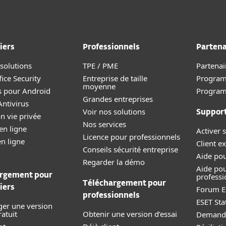
iers
Professionnels
Partena
 solutions
TPE / PME
Partenai
ice Security
Entreprise de taille
Program
moyenne
s pour Android
Progra
Grandes entreprises
ntivirus
Voir nos solutions
Suppor
n vie privée
Nos services
en ligne
Activer s
Licence pour professionnels
en ligne
Client ex
Conseils sécurité entreprise
Aide pou
Regarder la démo
Aide pou
rgement pour
professi
Téléchargement pour
iers
Forum E
professionnels
ESET Sta
ger une version
ratuit
Obtenir une version d’essai
Demande