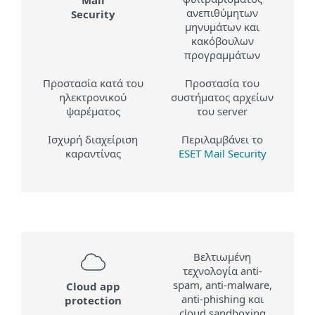
Mail
ανεπιθύμητων
Security
μηνυμάτων και
κακόβουλων
προγραμμάτων
Προστασία κατά του
Προστασία του
ηλεκτρονικού
συστήματος αρχείων
ψαρέματος
του server
Ισχυρή διαχείριση
Περιλαμβάνει το
καραντίνας
ESET Mail Security
Βελτιωμένη
τεχνολογία anti-
spam, anti-malware,
Cloud app
anti-phishing και
protection
cloud sandboxing