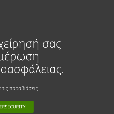
ην Επιχείρηση
Για Συνεργάτες
Σύνδεση
Συνεργάτη
Γιατί
Υπηρεσίες
Συνεργατες
ESET
Ε
χείρησή σας
ημέρωση
νοασφάλειας.
τις παραβιάσεις.
ERSECURITY