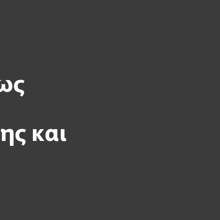
Σχετικά
με την
Blog
Καλάθι
ΕΛΛΑΣ
ESET
πιχειρηματικές πωλήσεις
Ζώνη πελατών
 ως
ης και