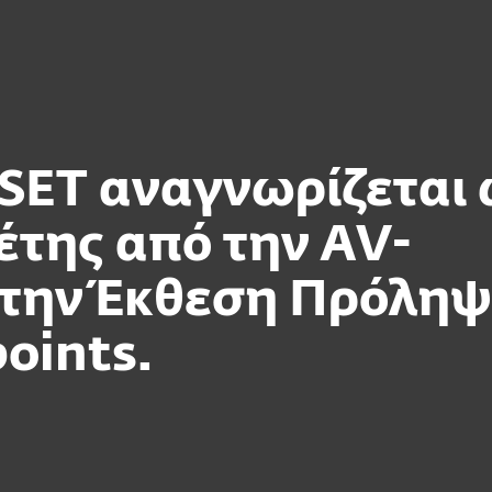
ην Επιχείρηση
Για Συνεργάτες
Σύνδεση
Strategic Leader in AV-Comparatives EPR Report
Συνεργάτη
Γιατί
Υπηρεσίες
Συνεργατες
ESET
Ε
ESET αναγνωρίζεται
έτης από την AV-
την Έκθεση Πρόληψ
oints.