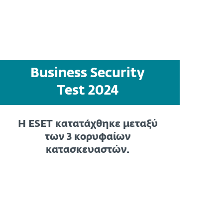
Business Security
Test 2024
Η ESET κατατάχθηκε μεταξύ
των 3 κορυφαίων
κατασκευαστών.
Δείτε περισσότερες λεπτομέρειες
Η ESET έλαβε το βραβείο
Business Security APPROVED,