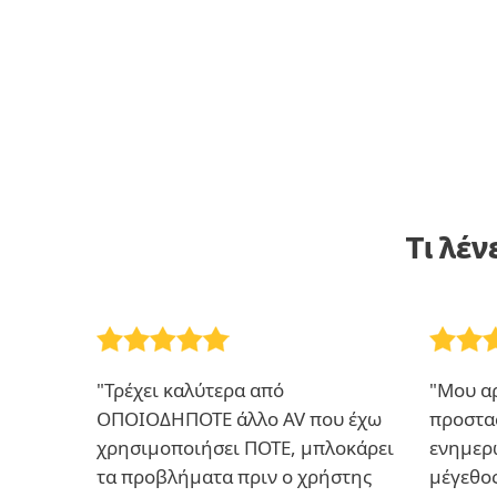
ΑΝΑΦΟΡΆ ΠΡΌΣΒΑΣΗΣ
Τι λέν
"Τρέχει καλύτερα από
"Μου αρ
ΟΠΟΙΟΔΗΠΟΤΕ άλλο AV που έχω
προστασ
χρησιμοποιήσει ΠΟΤΕ, μπλοκάρει
ενημερώ
τα προβλήματα πριν ο χρήστης
μέγεθο