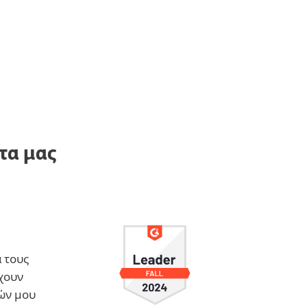
ντα μας
 τους
έχουν
ών μου