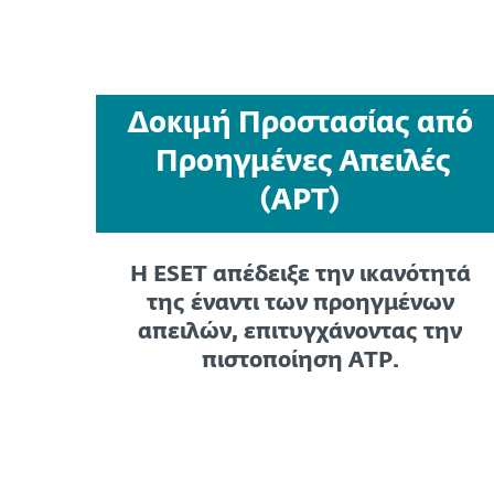
Δοκιμή Προστασίας από
Προηγμένες Απειλές
(APT)
Η ESET απέδειξε την ικανότητά
της έναντι των προηγμένων
απειλών, επιτυγχάνοντας την
πιστοποίηση ATP.
Δείτε περισσότερες λεπτομέρειες
The
Η δοκιμή Advanced Threat