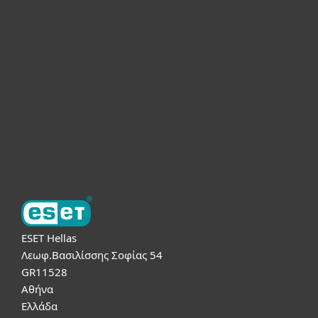
Για το Σπίτι
Για επιχειρήσεις
Συνεργάτες
Υποστήριξη
Σχετικά με την ESET
ESET Hellas
Λεωφ.Βασιλίσσης Σοφίας 54
GR11528
Αθήνα
Ελλάδα