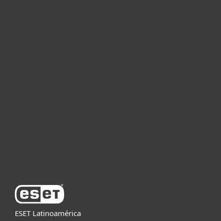
Hogar
Empresas
Partners
Soporte
Acerca de ESET
ESET Latinoamérica