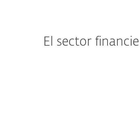
El sector financi
Cumplimiento normativo
Navegar por regulaciones complejas
como DORA y NIS2 requiere medidas de
cumplimiento rigurosas. La falta de
cumplimiento puede resultar en
repercusiones legales y financieras
para toda la operación.