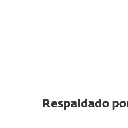
Los informes de APT ofrecen un análisis e
amenazas persistentes avanzadas, incluid
ataque, tácticas e indicadores de comprom
ayuda a las instituciones financieras a co
ciberataques sofisticados. Con inteligencia
instituciones financieras pueden mejorar 
respuesta a incidentes, asegurando una id
remediación más rápida de las amenazas.
Respaldado po