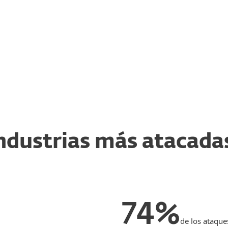
ndustrias más atacada
74%
de los ataque