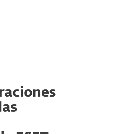
esas
Para Partners
nstituciones bancarias y financieras
Servicios
¿Por qué ESET?
raciones
las