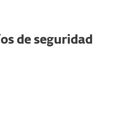
íos de seguridad
Modelos de trabajo híbrido
A medida que el trabajo híbrido se
vuelve más avanzado en las
organizaciones financieras, la superficie
de ataque de estas aumentará, lo que
requiere medidas de seguridad
mejoradas para el acceso remoto y la
protección de endpoints.