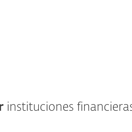
xhaustivo de las
Detecta nuevos tipos d
os los vectores de
enfoque proactivo de E
iso. Este material
desconocidas y emergen
mprender y mitigar
de manera efectiva. Ad
 accionable, las
ayudan a las organizac
sus estrategias de
vulnerabilidades.
entificación y
r
instituciones financiera