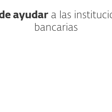
de ayudar
a las instituc
bancarias
Detección y Resp
s a navegar en entornos
El servicio de Detecci