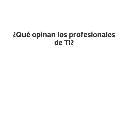
¿Qué opinan los profesionales
de TI?
Seguridad de endpoint
RG
confiable que
simplemente funcion
Raja G., Gerente Senior de
Proyectos
"En particular, me gusta lo fácil
que es implementar en Windows,