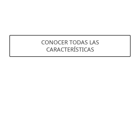
correos electrónicos no deseados que se
pusieron en cuarentena.
CONOCER TODAS LAS
CARACTERÍSTICAS
Requisitos del sistema e
información de licencia
Servidores de correo compatibles
Exchange