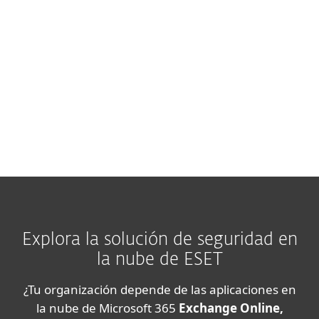
Ver especificaciones detalladas aquí
Nota:
Las funciones y la disponibilidad
exactas pueden variar según la versión del
servidor utilizada.
Explora la solución de seguridad en
la nube de ESET
¿Tu organización depende de las aplicaciones en
la nube de Microsoft 365
Exchange Online,