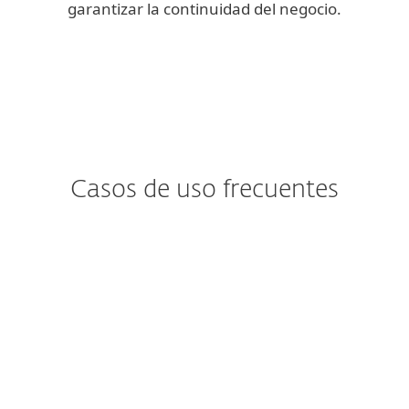
garantizar la continuidad del negocio.
Casos de uso frecuentes
¿Le preocupa el
Ransomware?
El ransomware tiende a ingresar a los
buzones de correo a través de usuarios
desprevenidos.