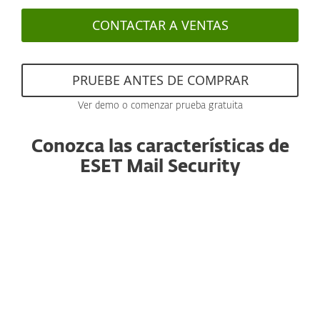
CONTACTAR A VENTAS
PRUEBE ANTES DE COMPRAR
Ver demo o comenzar prueba gratuita
Conozca las características de
ESET Mail Security
Anti-spam
Con un motor reconocido y con
rendimiento mejorado, este componente
esencial filtra todos los correos