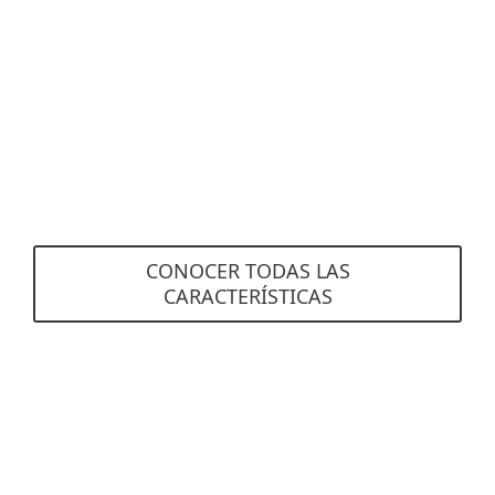
Incidentes
Obtén una visibilidad perfecta con incidentes
creados automáticamente y claramente
visualizados. ESET Inspect correlaciona grandes
cantidades de datos para encontrar eventos de
causa raíz y compilarlos en incidentes integrales
para que puedas resolverlos de inmediato.
CONOCER TODAS LAS
CARACTERÍSTICAS