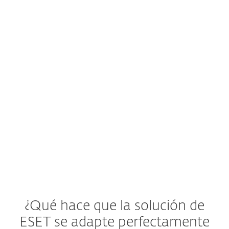
amenazas?
El sistema de alertas temprana o centro
de operaciones de seguridad (SOC) ofrece
una nueva advertencia de amenazas a
las empresas.
Ver solución de ESET
¿Qué hace que la solución de
ESET se adapte perfectamente