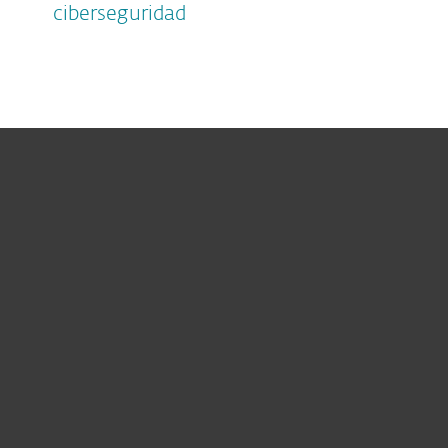
ciberseguridad
Hogar
Empresas
Partners
Soporte
Acerca de ESET