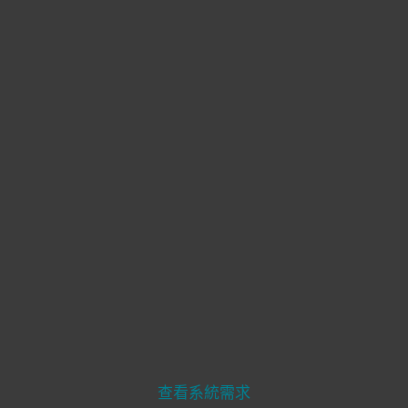
MDR Service
Premium Support
Compatibility
查看系統需求