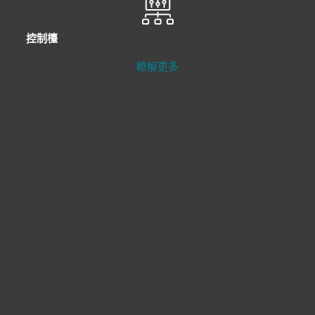
控制檯
瞭解更多
現代端點保護
了解更多
伺服器安全