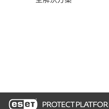
全解決方案
先進多層防護技術
保護電腦、移動設備裝置與檔
案伺服器
輕鬆運作的防護方案
低維護需求，讓您專注本業
數分鐘內即可完成設定與部署
享受易於使用的管理體驗