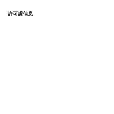
許可證信息
包括雲和本地管理
Remote management platform is available
as cloud-based or on-premises deployment.
No need to buy or maintain additional
hardware, reducing the total cost of
ownership.
靈活的許可證
彈性混搭訂閱
彈性訂閱方案，讓您自由混搭端點保護，不浪