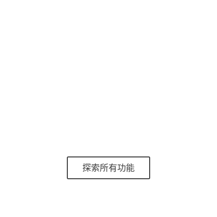
已知漏洞的檢測。
保護Linux服務器
ESET為最流行的基於Unix的系統提供安裝程序，包
括符合文件系統層次結構標準的RedHat和SuSE的“
Ready”變體。
探索所有功能
系統要求