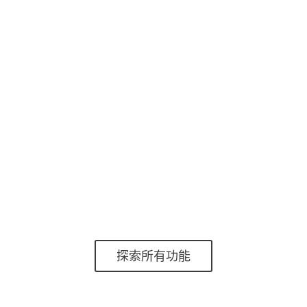
ESET Network Attack Protection可改善對網絡級別
已知漏洞的檢測。
行為檢測-HIPS
ESET的基於主機的入侵防禦系統（HIPS）監視系統
活動，並使用一組預定義的規則來識別和阻止可疑
的系統行為。
探索所有功能
系統要求和許可證信息