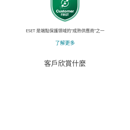
ESET 是端點保護領域的“成熟供應商”之一
了解更多
客戶欣賞什麼
"我們得到的支持和幫助給我們留下了最深刻
的印象。 除了成為一款出色的產品之外，我
們得到的出色關懷和支持也是真正促使我們
將 Primoris 的所有系統整體遷移到 ESET 的
原因。"
Joshua Collins,
數據中心運營經理； 美國第一服務公司； 4,000 多