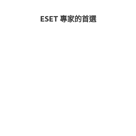
ESET 專家的首選
ESSENTIAL
防病毒
、無憂
支付
和在線
隱私
保護，包括
反釣魚和 Wi-Fi 保護。