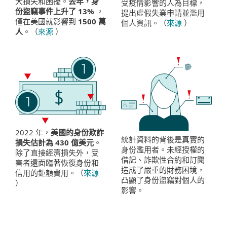
大損失和困擾。
去年，身
受疫情影響的人為目標，
份盜竊事件上升了 13%
，
提出虛假失業申請並濫用
僅在美國就影響到
1500 萬
個人資訊。（
來源
）
人
。（
來源
）
2022 年，
美國的身份欺詐
統計資料的背後是真實的
損失估計為 430 億美元
。
身份濫用者。未經授權的
除了直接經濟損失外，受
借記、詐欺性合約和訂閱
害者還面臨著恢復身份和
造成了嚴重的財務困境，
信用的鉅額費用。（
來源
凸顯了身份盜竊對個人的
）
影響。