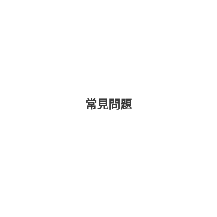
常見問題
為什麼身份盜竊保護很重要？
什麼是身份盜竊？
什麼是資料外洩，它們對我有什麼
影響？