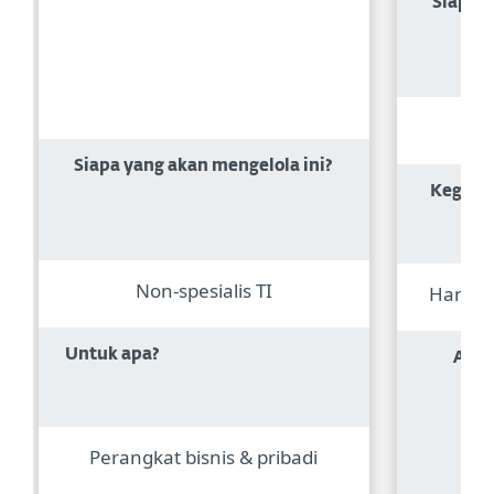
Siapa y
Siapa yang akan mengelola ini?
Keguna
Non-spesialis TI
Hanya 
Untuk apa?
Apa 
Perangkat bisnis & pribadi