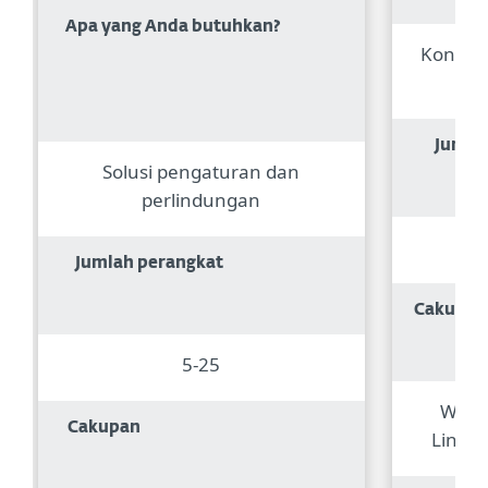
Apa yang Anda butuhkan?
Konsol
Jumla
Solusi pengaturan dan
perlindungan
5 
Jumlah perangkat
Cakupa
5-25
Wind
Cakupan
Linux,