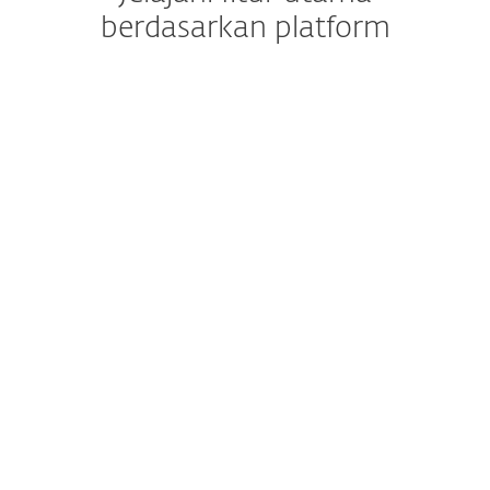
berdasarkan platform
Windows
Windows ARM
Windows Server
macOS
Android
iOS