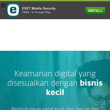
×
 dan Timor Leste.
Attention!
The product activa
ESET Mobile Security
INSTALL
MENU
FREE - In Google Play
Keamanan digital yang
disesuaikan dengan
bisnis
kecil
Perlindungan yang kuat dan lancar dari