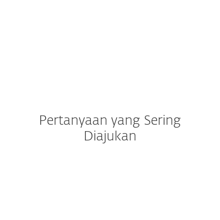
tingkat lanjut untuk perbankan
internet dan aktivitas bisnis
lainnya."
Pertanyaan yang Sering
Diajukan
Apa saja persyaratan
sistemnya?