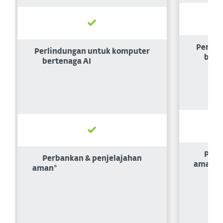
Perlin
Perlindungan untuk komputer
bert
bertenaga AI
Perb
Perbankan & penjelajahan
aman*
aman*