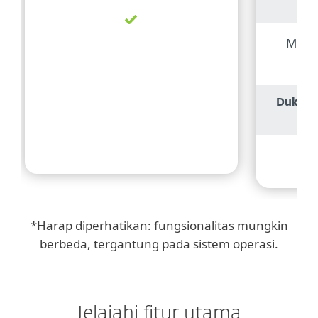
Mana
Dukunga
*Harap diperhatikan: fungsionalitas mungkin
berbeda, tergantung pada sistem operasi.
Jelajahi fitur utama