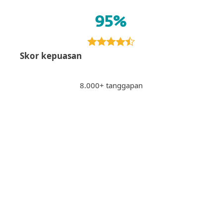
95%
Skor kepuasan
8.000+ tanggapan
Perlindungan canggih
KD
untuk perbankan
internet
Kenneth D., USA
"Memberikan perlindungan