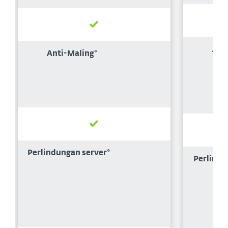
Ant
Anti-Maling*
Perlindungan server*
Perlindu