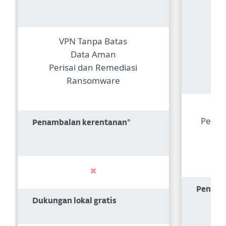
VPN Tanpa Batas
Data Aman
Perisai dan Remediasi
Ransomware
E
Perlin
Penambalan kerentanan*
K
Per
Penamb
Dukungan lokal gratis