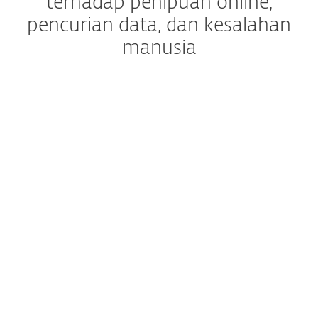
terhadap penipuan online,
pencurian data, dan kesalahan
manusia
Anti-Phishing
Hindari penipuan dan
situs web palsu yang
mencoba mengakses
informasi sensitif.