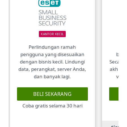
KANTOR KECIL
B
Perlindungan ramah
Ke
pengguna yang disesuaikan
beri
dengan bisnis kecil. Lindungi
Secara p
data, perangkat, server Anda,
akhir, a
dan banyak lagi.
vekt
BELI SEKARANG
Coba gratis selama 30 hari
Mi