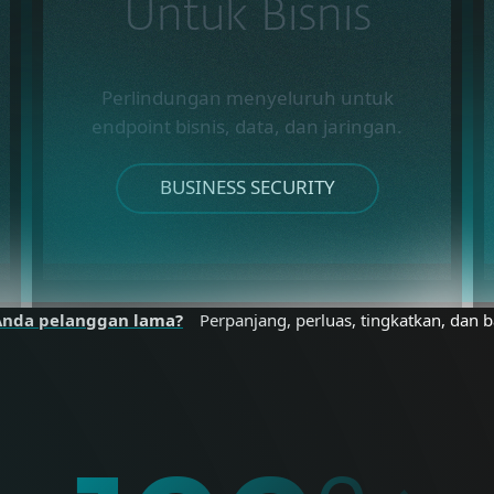
Untuk Bisnis
Perlindungan menyeluruh untuk
endpoint bisnis, data, dan jaringan.
BUSINESS SECURITY
Anda pelanggan lama?
Perpanjang, perluas, tingkatkan, dan b