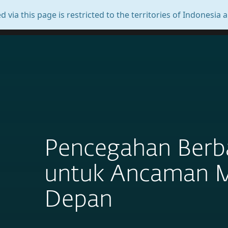
PENDEKATAN PEMBARUAN PERANGKAT LUNAK ESET 
cted to the territories of Indonesia and Timor-Leste.
Personal
Pencegahan Berba
untuk Ancaman 
Depan