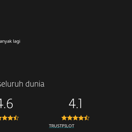
anyak lagi
seluruh dunia
4.6
4.1
TRUSTPILOT