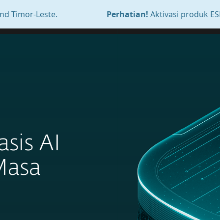
YANG ANDAL – LEBIH DARI 30 TAHUN KEAHLIAN.
Perhatian!
Aktivasi produk ESET yang dibeli melalui 
Bisnis
Tentang Kami
sis AI
Masa