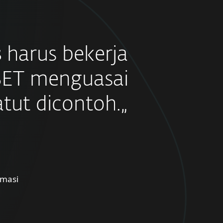
s
harus bekerja
SET menguasai
tut dicontoh.„
rmasi