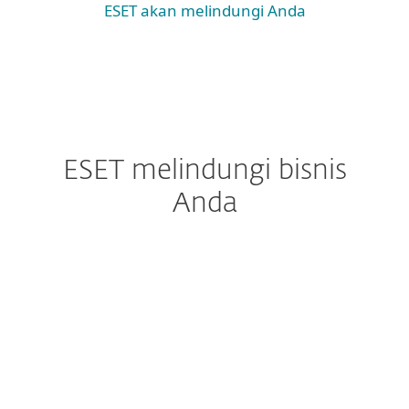
ESET akan melindungi Anda
ESET melindungi bisnis
Anda
Pemerintah
"Saya sepenuhnya puas dan tentu saja dapat
merekomendasikan ESET ke semua departemen
IS di balai kota di Prancis."
Balai Kota Chelles