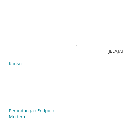
JELAJAHI S
Konsol
Perlindungan Endpoint
Modern