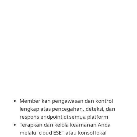
Siapkan ESET PROTECT dan terapkan
secara terpusat
Unduh dan terapkan modul secara manual
Memberikan pengawasan dan kontrol
lengkap atas pencegahan, deteksi, dan
respons endpoint di semua platform
Terapkan dan kelola keamanan Anda
melalui cloud ESET atau konsol lokal