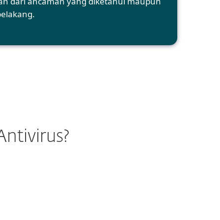
an dari ancaman yang diketahui maupun
belakang.
ntivirus?