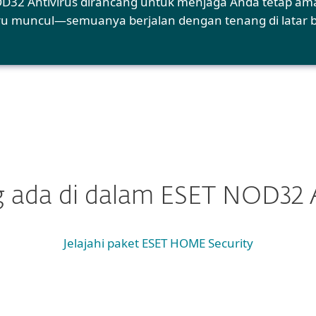
32 Antivirus dirancang untuk menjaga Anda tetap am
u muncul—semuanya berjalan dengan tenang di latar 
 ada di dalam ESET NOD32 A
Jelajahi paket ESET HOME Security
Persyaratan sistem & dokumentasi