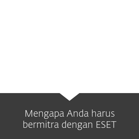
Aliansi Teknologi ESET bertujuan untuk
melindungi bisnis dengan lebih baik
dengan serangkaian solusi keamanan TI
pelengkap.
Mengapa Anda harus
bermitra dengan ESET