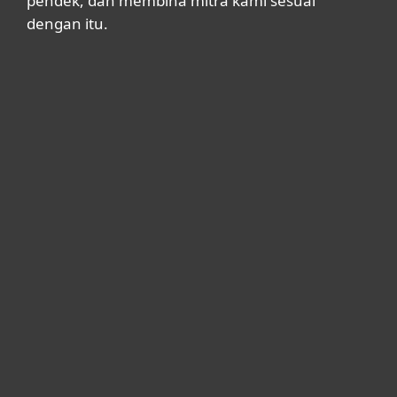
pendek, dan membina mitra kami sesuai
dengan itu.
Untuk Solusi Personal
Untuk Solusi Bisnis
Kemitraan
Dukungan
Tentang ESET