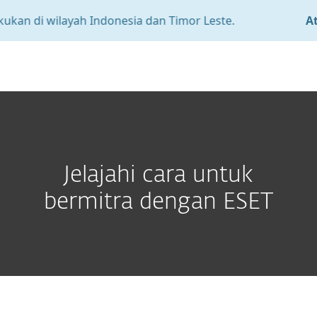
n di wilayah Indonesia dan Timor Leste.
Attent
MENU
Jelajahi cara untuk
bermitra dengan ESET
Build your bottom line with
ESET