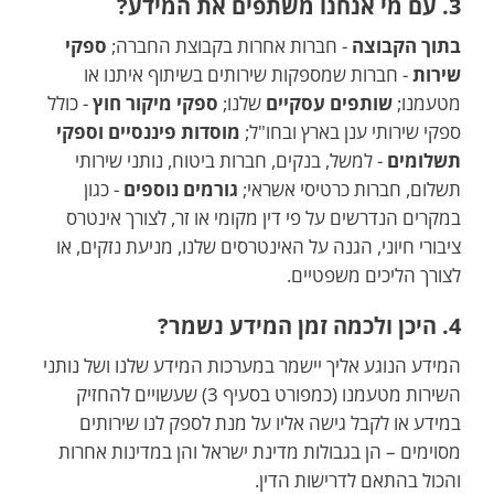
3. עם מי אנחנו משתפים את המידע?
בתוך הקבוצה
- חברות אחרות בקבוצת החברה;
ספקי
שירות
- חברות שמספקות שירותים בשיתוף איתנו או
מטעמנו;
שותפים עסקיים
שלנו;
ספקי מיקור חוץ
- כולל
ספקי שירותי ענן בארץ ובחו"ל;
מוסדות פיננסיים וספקי
תשלומים
- למשל, בנקים, חברות ביטוח, נותני שירותי
תשלום, חברות כרטיסי אשראי;
גורמים נוספים
- כגון
במקרים הנדרשים על פי דין מקומי או זר, לצורך אינטרס
ציבורי חיוני, הגנה על האינטרסים שלנו, מניעת נזקים, או
לצורך הליכים משפטיים.
4. היכן ולכמה זמן המידע נשמר?
המידע הנוגע אליך יישמר במערכות המידע שלנו ושל נותני
השירות מטעמנו (כמפורט בסעיף 3) שעשויים להחזיק
במידע או לקבל גישה אליו על מנת לספק לנו שירותים
מסוימים – הן בגבולות מדינת ישראל והן במדינות אחרות
והכול בהתאם לדרישות הדין.