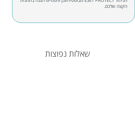
הקצה שלכם.
שאלות נפוצות
האם אפשר להתנסות במשך יותר
מ-30 ימים?
איזו דרגת הגנה של ESET כלולה
בגרסת הניסיון החינמית?
אני לקוח קיים של ESET. האם אוכל
לנסות גם חבילות הגנה גבוהות יותר?